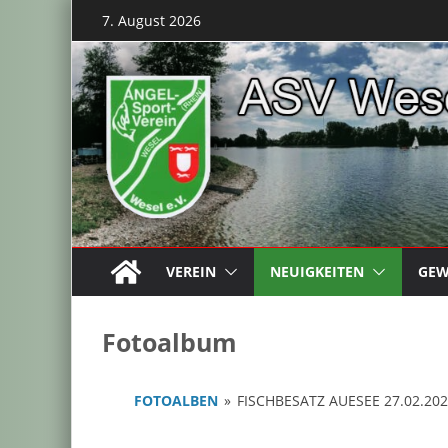
Zum
7. August 2026
Inhalt
springen
VEREIN
NEUIGKEITEN
GEW
Fotoalbum
FOTOALBEN
»
FISCHBESATZ AUESEE 27.02.20