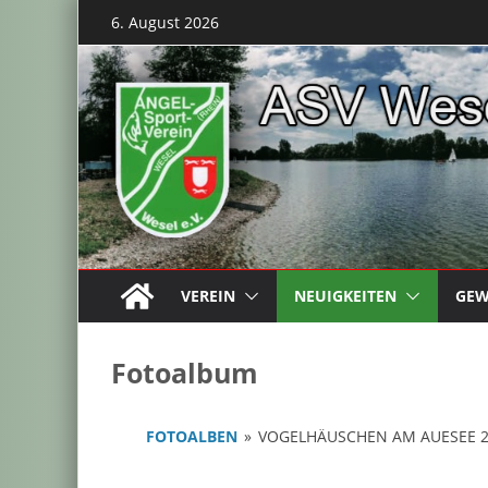
Zum
6. August 2026
Inhalt
springen
VEREIN
NEUIGKEITEN
GEW
Fotoalbum
FOTOALBEN
»
VOGELHÄUSCHEN AM AUESEE 