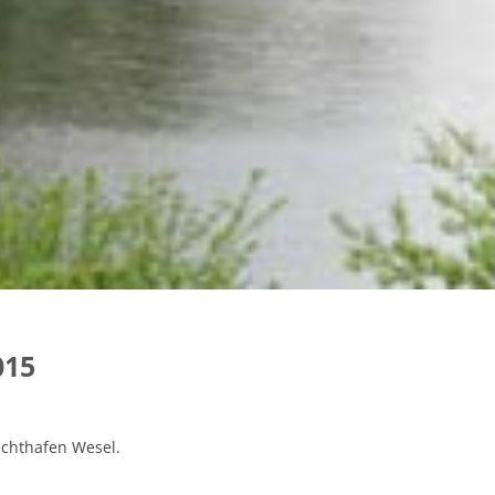
015
achthafen Wesel.