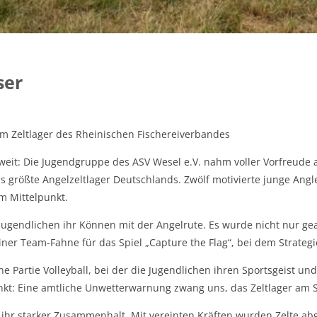
ser
m Zeltlager des Rheinischen Fischereiverbandes
t: Die Jugendgruppe des ASV Wesel e.V. nahm voller Vorfreude am
das größte Angelzeltlager Deutschlands. Zwölf motivierte junge Ang
m Mittelpunkt.
ugendlichen ihr Können mit der Angelrute. Es wurde nicht nur ge
ner Team-Fahne für das Spiel „Capture the Flag“, bei dem Strateg
 Partie Volleyball, bei der die Jugendlichen ihren Sportsgeist und
enkt: Eine amtliche Unwetterwarnung zwang uns, das Zeltlager am
ihr starker Zusammenhalt. Mit vereinten Kräften wurden Zelte ab